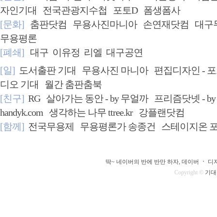
자인기대
전국관광지수첩
포토D
폼생폼사
[문화]
춤판닷컴
무용사진마니아
손연재닷컴
대구
무용평론
[폐쇄]
대구
이유정
리엘
대구공연
[일]
도서출판 기대
무용사진 마니아
편집디자인 - 
디오 기대
월간 춤판춤북
[친구]
RG
살아가는 동안 - by 무얼까
프리즘닷넷 - b
handyk.com
생각하는 나무 ttree.kr
강플랜닷컴
[함께]
전국무용제
무용평론가 송종건
스테이지온 
딱~ 네이버의 반에 반만 하자, 데이버
ㆍ
디자
Copyright ©
기대