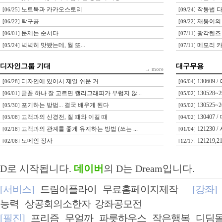
노트북과 카카오스토리
작동법 다
[06/25]
[09/24]
탁구공
재봉이의 
[06/22]
[09/22]
문제는 순서다
광각렌즈 
[06/01]
[07/11]
넉넉히 맛봤는데, 뭘 또...
메모리 카
[05/24]
[07/11]
디자인그룹 기대
대구무용
→ more
디자인에 있어서 제일 쉬운 거
130609
[06/28]
[06/04]
글꼴 하나 잘 고르면 캘리그래피가 부럽지 않...
130528
[06/01]
[05/02]
포기하는 방법... 결국 배우게 된다
130525~2
[05/30]
[05/02]
고객과의 신경전, 질 때와 이길 때
130407
[05/08]
[04/02]
고객과의 관계를 좋게 유지하는 방법 (쓰는 ...
121230
[02/18]
[01/04]
도메인 장사
121219,
[02/08]
[12/17]
D로 시작됩니다.
데이버
의 D는 Dream입니다.
[서비스]
드림어플라이
무료홈페이지제작
[강좌]
능력
상공회의소한자
강좌공모전
[필진]
프리즘
무얼까
파릇하우스
작은행복
디딤