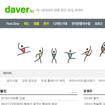
데이버
ㆍ
공지사항
ㆍ
강좌 공모전
ㆍ
무료 홈페이지 제작
ㆍ
추천사이트/즐겨찾기
ㆍ
데이
필진
포토D
→ more
마라톤 인생
봉지...
[07/29]
[01/08]
[싯타르타] 헤세가 꿈꾸는 통섭의 세상
하늘에 그
[06/27]
[10/21]